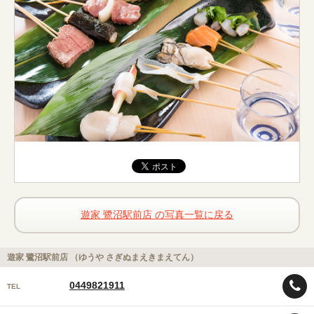
遊家 鷺沼駅前店 の写真一覧に戻る
遊家 鷺沼駅前店 （ゆうや さぎぬまえきまえてん）
0449821911
TEL