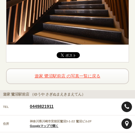
遊家 鷺沼駅前店 の写真一覧に戻る
遊家 鷺沼駅前店 （ゆうや さぎぬまえきまえてん）
0449821911
TEL
神奈川県川崎市宮前区鷺沼3-1-22 鷺沼ビル2F
住所
Googleマップで開く