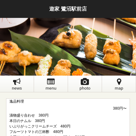
遊家 鷺沼駅前店
news
menu
photo
map
逸品料理
380円〜
漬物盛り合わせ 380円
本日のナムル 380円
いぶりがっこクリームチーズ 480円
フルーツトマトの三杯酢 480円