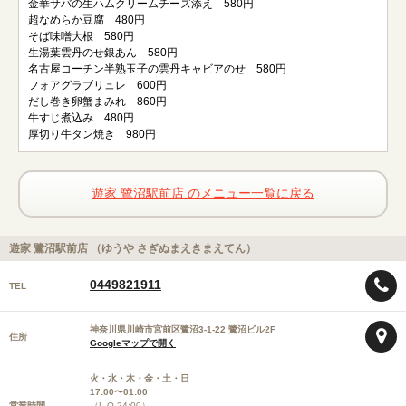
金華サバの生ハムクリームチーズ添え 580円
超なめらか豆腐 480円
そば味噌大根 580円
生湯葉雲丹のせ銀あん 580円
名古屋コーチン半熟玉子の雲丹キャビアのせ 580円
フォアグラブリュレ 600円
だし巻き卵蟹まみれ 860円
牛すじ煮込み 480円
厚切り牛タン焼き 980円
遊家 鷺沼駅前店 のメニュー一覧に戻る
遊家 鷺沼駅前店 （ゆうや さぎぬまえきまえてん）
0449821911
TEL
神奈川県川崎市宮前区鷺沼3-1-22 鷺沼ビル2F
住所
Googleマップで開く
火・水・木・金・土・日
17:00〜01:00
営業時間
（L.O.24:00）