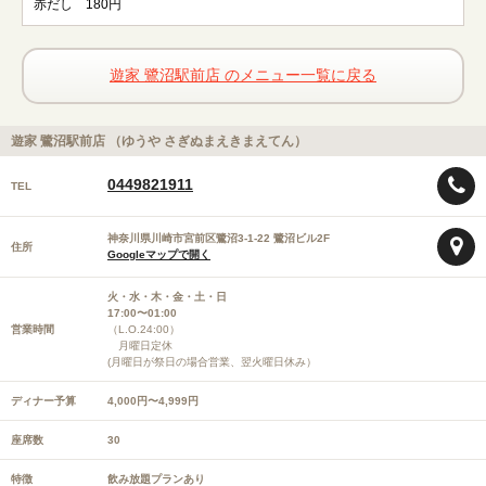
赤だし 180円
遊家 鷺沼駅前店 のメニュー一覧に戻る
遊家 鷺沼駅前店 （ゆうや さぎぬまえきまえてん）
0449821911
TEL
神奈川県川崎市宮前区鷺沼3-1-22 鷺沼ビル2F
住所
Googleマップで開く
火・水・木・金・土・日
17:00〜01:00
営業時間
（L.O.24:00）
月曜日定休
(月曜日が祭日の場合営業、翌火曜日休み）
ディナー予算
4,000円〜4,999円
座席数
30
特徴
飲み放題プランあり