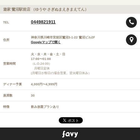
遊家 鷺沼駅前店 （ゆうや さぎぬまえきまえてん）
0449821911
TEL
神奈川県川崎市宮前区鷺沼3-1-22 鷺沼ビル2F
住所
Googleマップで開く
火・水・木・金・土・日
17:00〜01:00
営業時間
（L.O.24:00）
月曜日定休
(月曜日が祭日の場合営業、翌火曜日休み）
ディナー予算
4,000円〜4,999円
座席数
30
特徴
飲み放題プランあり