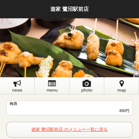
遊家 鷺沼駅前店
news
menu
photo
map
梅酒
480円
遊家 鷺沼駅前店 のメニュー一覧に戻る