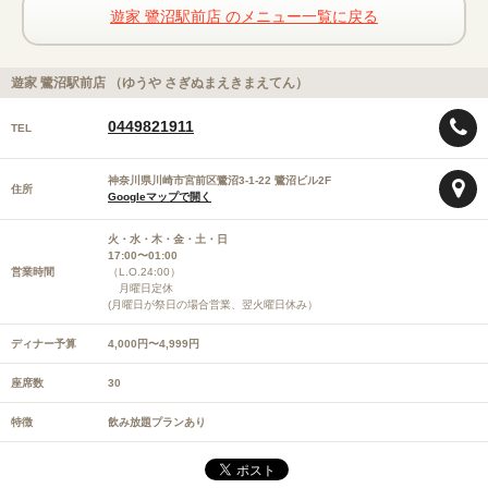
遊家 鷺沼駅前店 のメニュー一覧に戻る
遊家 鷺沼駅前店 （ゆうや さぎぬまえきまえてん）
0449821911
TEL
神奈川県川崎市宮前区鷺沼3-1-22 鷺沼ビル2F
住所
Googleマップで開く
火・水・木・金・土・日
17:00〜01:00
営業時間
（L.O.24:00）
月曜日定休
(月曜日が祭日の場合営業、翌火曜日休み）
ディナー予算
4,000円〜4,999円
座席数
30
特徴
飲み放題プランあり